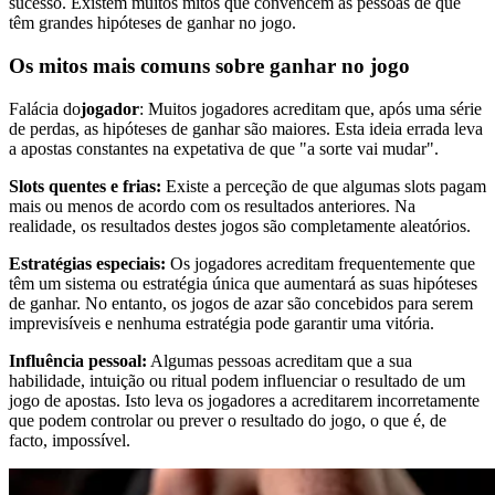
sucesso. Existem muitos mitos que convencem as pessoas de que
têm grandes hipóteses de ganhar no jogo.
Os mitos mais comuns sobre ganhar no jogo
Falácia do
jogador
: Muitos jogadores acreditam que, após uma série
de perdas, as hipóteses de ganhar são maiores. Esta ideia errada leva
a apostas constantes na expetativa de que "a sorte vai mudar".
Slots quentes e frias:
Existe a perceção de que algumas slots pagam
mais ou menos de acordo com os resultados anteriores. Na
realidade, os resultados destes jogos são completamente aleatórios.
Estratégias especiais:
Os jogadores acreditam frequentemente que
têm um sistema ou estratégia única que aumentará as suas hipóteses
de ganhar. No entanto, os jogos de azar são concebidos para serem
imprevisíveis e nenhuma estratégia pode garantir uma vitória.
Influência pessoal:
Algumas pessoas acreditam que a sua
habilidade, intuição ou ritual podem influenciar o resultado de um
jogo de apostas. Isto leva os jogadores a acreditarem incorretamente
que podem controlar ou prever o resultado do jogo, o que é, de
facto, impossível.