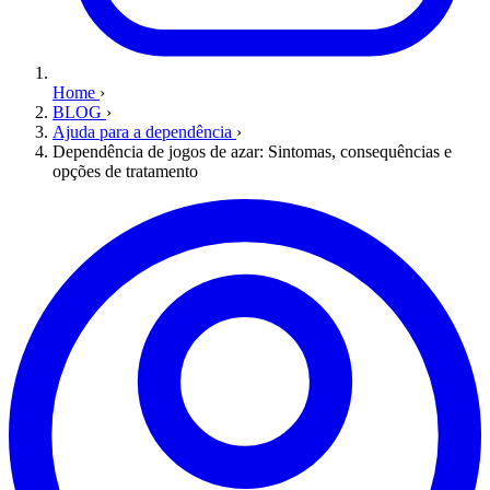
Home
›
BLOG
›
Ajuda para a dependência
›
Dependência de jogos de azar: Sintomas, consequências e
opções de tratamento