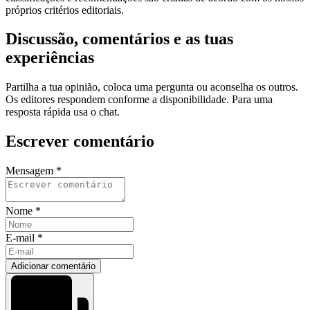
próprios critérios editoriais.
Discussão, comentários e as tuas
experiências
Partilha a tua opinião, coloca uma pergunta ou aconselha os outros.
Os editores respondem conforme a disponibilidade. Para uma
resposta rápida usa o chat.
Escrever comentário
Mensagem *
Nome *
E-mail *
Adicionar comentário