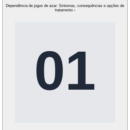
Dependência de jogos de azar: Sintomas, consequências e opções de
tratamento
›