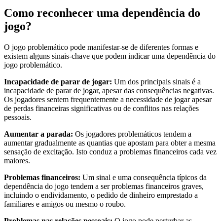
Como reconhecer uma dependência do
jogo?
O jogo problemático pode manifestar-se de diferentes formas e
existem alguns sinais-chave que podem indicar uma dependência do
jogo problemático.
Incapacidade de parar de jogar:
Um dos principais sinais é a
incapacidade de parar de jogar, apesar das consequências negativas.
Os jogadores sentem frequentemente a necessidade de jogar apesar
de perdas financeiras significativas ou de conflitos nas relações
pessoais.
Aumentar a parada:
Os jogadores problemáticos tendem a
aumentar gradualmente as quantias que apostam para obter a mesma
sensação de excitação. Isto conduz a problemas financeiros cada vez
maiores.
Problemas financeiros:
Um sinal e uma consequência típicos da
dependência do jogo tendem a ser problemas financeiros graves,
incluindo o endividamento, o pedido de dinheiro emprestado a
familiares e amigos ou mesmo o roubo.
Problemas nas relações pessoais:
O jogo pode perturbar as