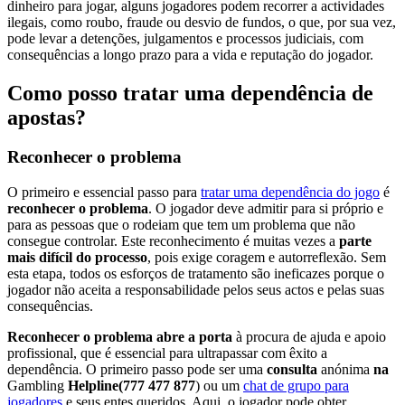
dinheiro para jogar, alguns jogadores podem recorrer a actividades
ilegais, como roubo, fraude ou desvio de fundos, o que, por sua vez,
pode levar a detenções, julgamentos e processos judiciais, com
consequências a longo prazo para a vida e reputação do jogador.
Como posso tratar uma dependência de
apostas?
Reconhecer o problema
O primeiro e essencial passo para
tratar uma dependência do jogo
é
reconhecer o problema
. O jogador deve admitir para si próprio e
para as pessoas que o rodeiam que tem um problema que não
consegue controlar. Este reconhecimento é muitas vezes a
parte
mais difícil do processo
, pois exige coragem e autorreflexão. Sem
esta etapa, todos os esforços de tratamento são ineficazes porque o
jogador não aceita a responsabilidade pelos seus actos e pelas suas
consequências.
Reconhecer o problema abre a porta
à procura de ajuda e apoio
profissional, que é essencial para ultrapassar com êxito a
dependência. O primeiro passo pode ser uma
consulta
anónima
na
Gambling
Helpline
(777 477 877
) ou um
chat de grupo para
jogadores
e seus entes queridos. Aqui, o jogador pode obter