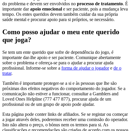
do problema e devem ser envolvidos no
processo de tratamento
. É
importante dar
apoio emocional
e ser paciente, pois a mudança leva
tempo. Os entes queridos devem também cuidar da sua própria
saúde mental e procurar apoio para si próprios, se necessário.
Como posso ajudar o meu ente querido
que joga?
Se tem um ente querido que sofre de dependência do jogo, é
importante dar-lhe apoio e ser paciente. Comunique abertamente
sobre o problema e ofereça-se para o ajudar a procurar ajuda
profissional. Informe-se sobre a
forma de ajudar o jogador
e
de o
tratar
.
Também é importante proteger-se a si e às pessoas que lhe são
próximas dos efeitos negativos do comportamento do jogador. Se a
comunicação não estiver a funcionar, consultar a Gamblers and
Loved Ones Helpline (777 477 877), procurar ajuda de um
profissional ou de um grupo de apoio pode ajudar.
Esta página pode conter links de afiliados. Se se registar ou começar
a jogar através deles, poderemos receber uma comissão do operador.
Isto não altera o preço, o bónus nem os termos para si. As
classificações e recomendações são criadas de acordo com os nossos