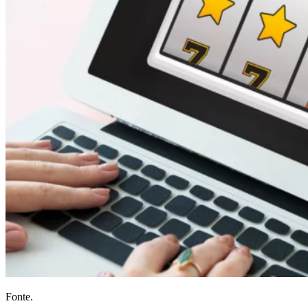
Fonte.