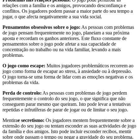
relações com a família e os amigos, provocando desconfiança e
conflitos. Os jogadores podem passar a maior parte do seu tempo a
jogar, o que afecta negativamente a sua vida social.
Pensamentos obsessivos sobre o jogo:
As pessoas com problemas
de jogo pensam frequentemente no jogo, planeiam a sua próxima
aposta e recordam os ganhos anteriores. Este fluxo constante de
pensamentos sobre o jogo pode afetar a sua capacidade de
concentração no trabalho ou na vida familiar, levando a mais
problemas.
O jogo como escape:
Muitos jogadores problemáticos recorrem ao
jogo como forma de escapar ao stress, à ansiedade ou à depressão.
O jogo torna-se uma forma de lidar com as emoções negativas e os
problemas da vida.
Perda de controlo:
As pessoas com problemas de jogo perdem
frequentemente o controlo do seu jogo, o que significa que não
conseguem parar mesmo que queiram. Isto pode levar a tentativas
repetidas e infrutíferas de parar de jogar ou de limitar o seu jogo.
Mentira
e secretismo:
Os jogadores mentem frequentemente sobre a
extensão do seu jogo ou tentam esconder as suas actividades de jogo
da família e dos amigos. Isto pode incluir esconder recibos, mentir
sobre onde passam o tempo ou negar a gravidade do seu problema.