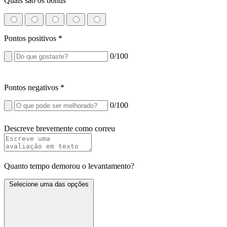
Quais são os bónus
Pontos positivos
*
0
/100
Pontos negativos
*
0
/100
Descreve brevemente como correu
Quanto tempo demorou o levantamento?
Selecione uma das opções